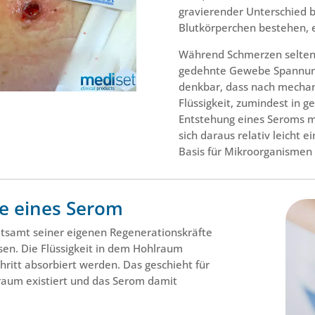
gravierender Unterschied b
Blutkörperchen bestehen, 
Während Schmerzen selten b
gedehnte Gewebe Spannung
denkbar, dass nach mechan
Flüssigkeit, zumindest in g
Entstehung eines Seroms 
sich daraus relativ leicht e
Basis für Mikroorganismen l
e eines Serom
itsamt seiner eigenen Regenerationskräfte
ösen. Die Flüssigkeit in dem Hohlraum
ritt absorbiert werden. Das geschieht für
lraum existiert und das Serom damit